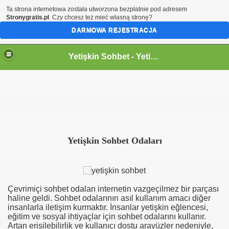
Ta strona internetowa została utworzona bezpłatnie pod adresem
Stronygratis.pl
. Czy chcesz też mieć własną stronę?
DARMOWA REJESTRACJA
Yetişkin Sohbet - Yetişkin Cinsel Sohbet Siteleri
Yetişkin Sohbet Odaları
Çevrimiçi sohbet odaları internetin vazgeçilmez bir parçası
haline geldi. Sohbet odalarının asıl kullanım amacı diğer
insanlarla iletişim kurmaktır. İnsanlar yetişkin eğlencesi,
eğitim ve sosyal ihtiyaçlar için sohbet odalarını kullanır.
Artan erişilebilirlik ve kullanıcı dostu arayüzler nedeniyle,